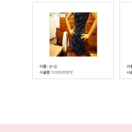
이름 :
윤*윤
이름
시술명 :
다이어트한약
시술