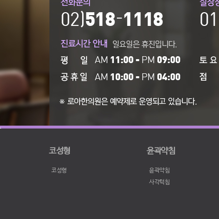
코성형
윤곽약침
코성형
윤곽약침
사각턱침