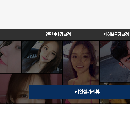
안면비대칭 교정
체형불균형 교정
리얼셀카리뷰