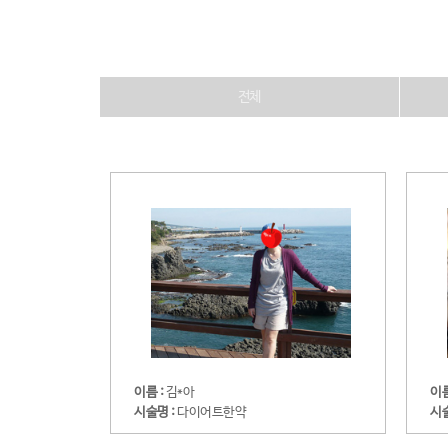
전체
이름 :
김*아
이름
시술명 :
다이어트한약
시술