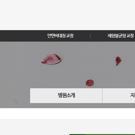
안면비대칭 교정
체형불균형 교정
병원소개
지