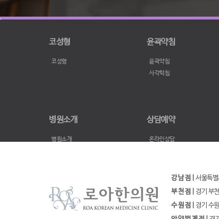
코성형
윤곽약침
코성형
윤곽약침
사각턱침
병원소개
상담예약
병원소개
온라인상담
지점안내
비용문의
로아 in TV
카톡상담
로아 방문스타
진료예약
강 남 점 |
서울특별시 
병원소식
부 천 점 |
경기 부천시
수 원 점 |
경기 수원시