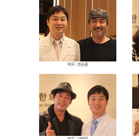
배우 :
류승룡